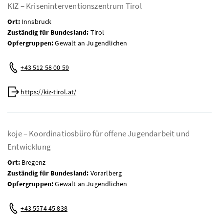
KIZ – Kriseninterventionszentrum Tirol
Ort:
Innsbruck
Zuständig für Bundesland:
Tirol
Opfergruppen:
Gewalt an Jugendlichen
Telefon:
+43 512 58 00 59
Web:
https://kiz-tirol.at/
koje – Koordinatiosbüro für offene Jugendarbeit und
Entwicklung
Ort:
Bregenz
Zuständig für Bundesland:
Vorarlberg
Opfergruppen:
Gewalt an Jugendlichen
Telefon:
+43 5574 45 838