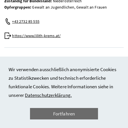
Zuständig für Bundesland:
Niederösterreich
Opfergruppen:
Gewalt an Jugendlichen, Gewalt an Frauen
Telefon:
+43 2732 85 555
Web:
https://www.lilith-krems.at/
Mädchenberatung des Vereins Amazone
Wir verwenden ausschließlich anonymisierte Cookies
Mädchenberatungsstelle (10-25 Jahre)
zu Statistikzwecken und technisch erforderliche
Ort:
Sankt Johann in Tirol
funktionale Cookies. Weitere Informationen siehe in
Zuständig für Bundesland:
Vorarlberg
unserer
Datenschutzerklärung.
Opfergruppen:
Gewalt an Kindern, Gewalt an Jugendlichen, Gewalt
an Frauen
Fortfahren
Telefon:
+43 5574 45 801