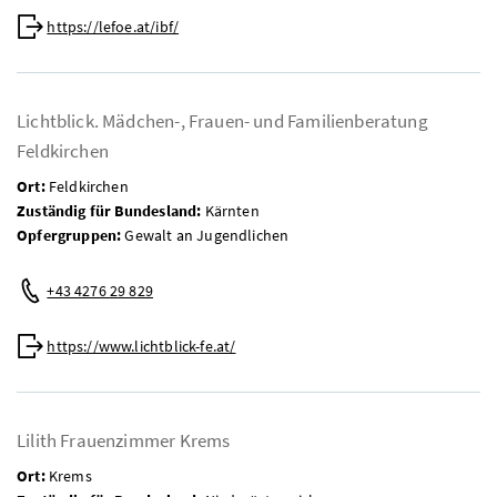
Web:
https://lefoe.at/ibf/
Lichtblick. Mädchen-, Frauen- und Familienberatung
Feldkirchen
Ort:
Feldkirchen
Zuständig für Bundesland:
Kärnten
Opfergruppen:
Gewalt an Jugendlichen
Telefon:
+43 4276 29 829
Web:
https://www.lichtblick-fe.at/
Lilith Frauenzimmer Krems
Ort:
Krems