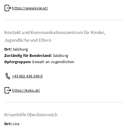
Web:
https://www.koje.at/
Kontakt und Kommunikationszentrum für Kinder,
Jugendliche und Eltern
Ort:
Salzburg
Zuständig für Bundesland:
Salzburg
Opfergruppen:
Gewalt an Jugendlichen
Telefon:
+43 662 436 369-0
Web:
https://koko.at/
Krisenhilfe Oberösterreich
Ort:
Linz