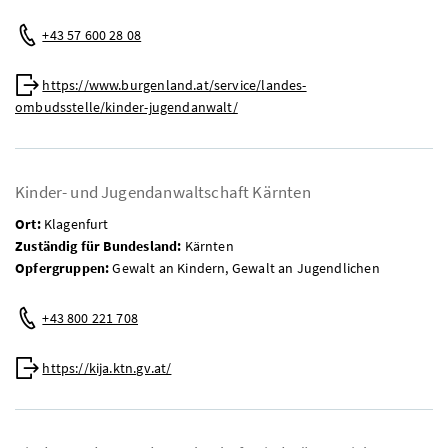
Telefon:
+43 57 600 28 08
Web:
https://www.burgenland.at/service/landes-
ombudsstelle/kinder-jugendanwalt/
Kinder- und Jugendanwaltschaft Kärnten
Ort:
Klagenfurt
Zuständig für Bundesland:
Kärnten
Opfergruppen:
Gewalt an Kindern, Gewalt an Jugendlichen
Telefon:
+43 800 221 708
Web:
https://kija.ktn.gv.at/