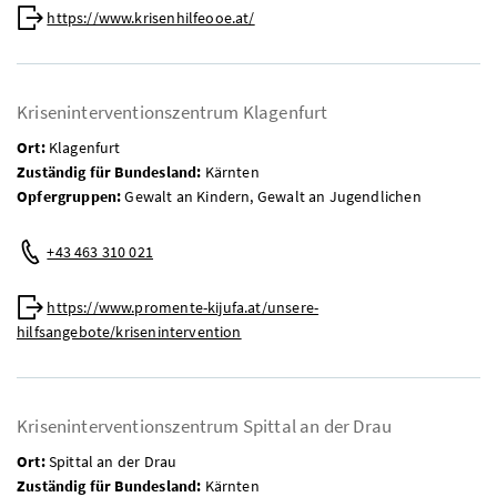
Web:
https://www.krisenhilfeooe.at/
Kriseninterventionszentrum Klagenfurt
Ort:
Klagenfurt
Zuständig für Bundesland:
Kärnten
Opfergruppen:
Gewalt an Kindern, Gewalt an Jugendlichen
Telefon:
+43 463 310 021
Web:
https://www.promente-kijufa.at/unsere-
hilfsangebote/krisenintervention
Kriseninterventionszentrum Spittal an der Drau
Ort:
Spittal an der Drau
Zuständig für Bundesland:
Kärnten