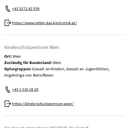
Telefon:
+43 3172 42 559
Web:
https://www.rettet-das-kind-stmk.at/
Kinderschutzzentrum Wien
Ort:
Wien
Zuständig für Bundesland:
Wien
Opfergruppen:
Gewalt an Kindern, Gewalt an Jugendlichen,
Angehörige von Betroffenen
Telefon:
+43 1 526 18 20
Web:
https://kinderschutzzentrum.wien/
Kinderschutzzentrum WIGWAM, Kirchdorf