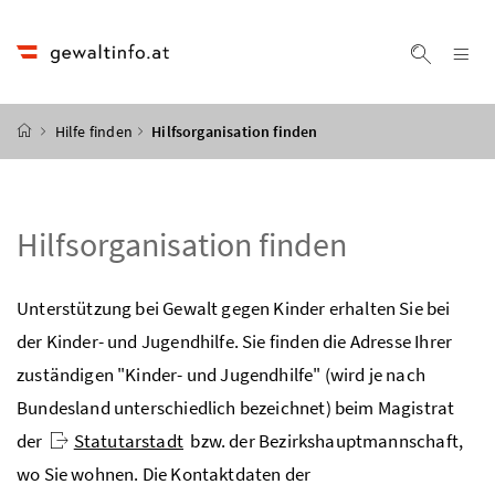
Accesskey
Accesskey
Accesskey
Accesskey
Zum Inhalt
Zum Hauptmenü
Zum Untermenü
Zur Suche
[4]
[1]
[3]
[2]
Na
Suche ei
Startseite
Hilfe finden
Hilfsorganisation finden
Hilfsorganisation finden
Unterstützung bei Gewalt gegen Kinder erhalten Sie bei
der Kinder- und Jugendhilfe. Sie finden die Adresse Ihrer
zuständigen "Kinder- und Jugendhilfe" (wird je nach
Bundesland unterschiedlich bezeichnet) beim Magistrat
der
Statutarstadt
bzw.
der Bezirkshauptmannschaft,
wo Sie wohnen. Die Kontaktdaten der