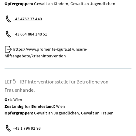
Opfergruppen:
Gewalt an Kindern, Gewalt an Jugendlichen
Telefon:
+43 4762 37 440
Mobil:
+43 664 884 148 51
Web:
https://www.promente-kijufa.at/unsere-
hilfsangebote/krisenintervention
LEFÖ – IBF Interventionsstelle für Betroffene von
Frauenhandel
Ort:
Wien
Zuständig für Bundesland:
Wien
Opfergruppen:
Gewalt an Jugendlichen, Gewalt an Frauen
Telefon:
+43 1 796 92 98