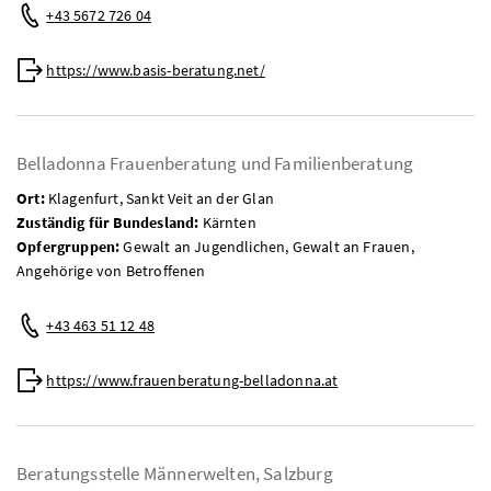
Telefon:
+43 5672 726 04
Web:
https://www.basis-beratung.net/
Belladonna Frauenberatung und Familienberatung
Ort:
Klagenfurt, Sankt Veit an der Glan
Zuständig für Bundesland:
Kärnten
Opfergruppen:
Gewalt an Jugendlichen, Gewalt an Frauen,
Angehörige von Betroffenen
Telefon:
+43 463 51 12 48
Web:
https://www.frauenberatung-belladonna.at
Beratungsstelle Männerwelten, Salzburg