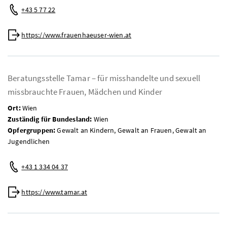
Telefon:
+43 5 77 22
Web:
https://www.frauenhaeuser-wien.at
Beratungsstelle Tamar – für misshandelte und sexuell
missbrauchte Frauen, Mädchen und Kinder
Ort:
Wien
Zuständig für Bundesland:
Wien
Opfergruppen:
Gewalt an Kindern, Gewalt an Frauen, Gewalt an
Jugendlichen
Telefon:
+43 1 334 04 37
Web:
https://www.tamar.at