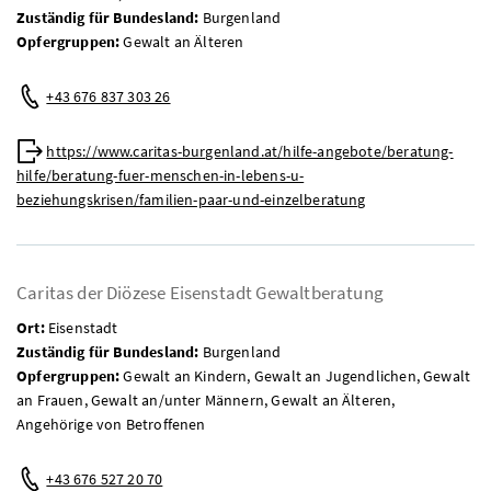
Zuständig für Bundesland:
Burgenland
Opfergruppen:
Gewalt an Älteren
Mobil:
+43 676 837 303 26
Web:
https://www.caritas-burgenland.at/hilfe-angebote/beratung-
hilfe/beratung-fuer-menschen-in-lebens-u-
beziehungskrisen/familien-paar-und-einzelberatung
Caritas der Diözese Eisenstadt Gewaltberatung
Ort:
Eisenstadt
Zuständig für Bundesland:
Burgenland
Opfergruppen:
Gewalt an Kindern, Gewalt an Jugendlichen, Gewalt
an Frauen, Gewalt an/unter Männern, Gewalt an Älteren,
Angehörige von Betroffenen
Mobil:
+43 676 527 20 70