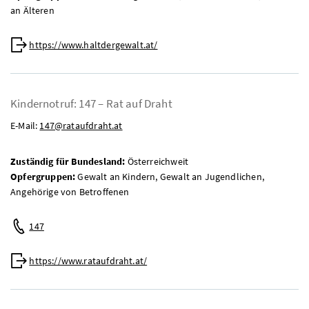
an Älteren
Web:
https://www.haltdergewalt.at/
Kindernotruf: 147 – Rat auf Draht
E-Mail:
147@rataufdraht.at
Zuständig für Bundesland:
Österreichweit
Opfergruppen:
Gewalt an Kindern, Gewalt an Jugendlichen,
Angehörige von Betroffenen
Telefon:
147
Web:
https://www.rataufdraht.at/