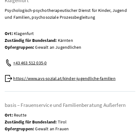
Klagenfurt
Psychologisch-psychotherapeutischer Dienst für Kinder, Jugend
und Familien, psychosoziale Prozessbegleitung
Ort:
Klagenfurt
Zuständig für Bundesland:
Kärnten
Opfergruppen:
Gewalt an Jugendlichen
Telefon:
+43 463 512 035-0
Web:
https://www.avs-sozial.at/kinder-jugendliche-familien
basis – Frauenservice und Familienberatung Außerfern
Ort:
Reutte
Zuständig für Bundesland:
Tirol
Opfergruppen:
Gewalt an Frauen