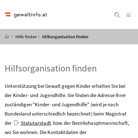
Accesskey
Accesskey
Accesskey
Accesskey
Zum Inhalt
Zum Hauptmenü
Zum Untermenü
Zur Suche
[4]
[1]
[3]
[2]
Na
Suche ei
Startseite
Hilfe finden
Hilfsorganisation finden
Hilfsorganisation finden
Unterstützung bei Gewalt gegen Kinder erhalten Sie bei
der Kinder- und Jugendhilfe. Sie finden die Adresse Ihrer
zuständigen "Kinder- und Jugendhilfe" (wird je nach
Bundesland unterschiedlich bezeichnet) beim Magistrat
der
Statutarstadt
bzw.
der Bezirkshauptmannschaft,
wo Sie wohnen. Die Kontaktdaten der