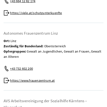
+43 664 12 82 174
Web:
https://viele.at/schutzunterkuenfte
Autonomes Frauenzentrum Linz
Ort:
Linz
Zuständig für Bundesland:
Oberösterreich
Opfergruppen:
Gewalt an Jugendlichen, Gewalt an Frauen, Gewalt
an Älteren
Telefon:
+43 732 602 200
Web:
https://www.frauenzentrum.at
AVS Arbeitsvereinigung der Sozialhilfe Kärntens –