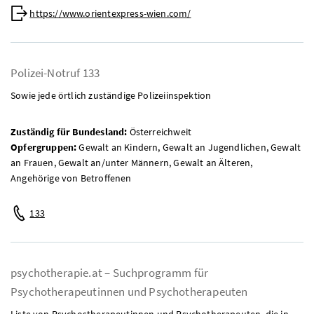
Web:
https://www.orientexpress-wien.com/
Polizei-Notruf 133
Sowie jede örtlich zuständige Polizeiinspektion
Zuständig für Bundesland:
Österreichweit
Opfergruppen:
Gewalt an Kindern, Gewalt an Jugendlichen, Gewalt
an Frauen, Gewalt an/unter Männern, Gewalt an Älteren,
Angehörige von Betroffenen
Telefon:
133
psychotherapie.at – Suchprogramm für
Psychotherapeutinnen und Psychotherapeuten
Liste von Psychostherapeutinnen und Psychotherapeuten, die in