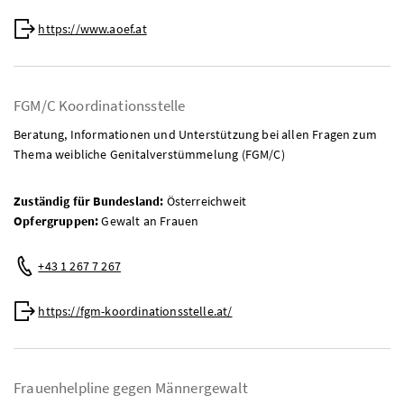
Web:
https://www.aoef.at
FGM/C Koordinationsstelle
Beratung, Informationen und Unterstützung bei allen Fragen zum
Thema weibliche Genitalverstümmelung (FGM/C)
Zuständig für Bundesland:
Österreichweit
Opfergruppen:
Gewalt an Frauen
Telefon:
+43 1 267 7 267
Web:
https://fgm-koordinationsstelle.at/
Frauenhelpline gegen Männergewalt