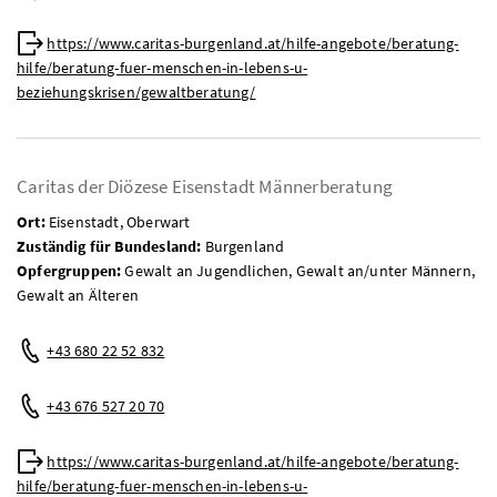
Web:
https://www.caritas-burgenland.at/hilfe-angebote/beratung-
hilfe/beratung-fuer-menschen-in-lebens-u-
beziehungskrisen/gewaltberatung/
Caritas der Diözese Eisenstadt Männerberatung
Ort:
Eisenstadt, Oberwart
Zuständig für Bundesland:
Burgenland
Opfergruppen:
Gewalt an Jugendlichen, Gewalt an/unter Männern,
Gewalt an Älteren
Telefon:
+43 680 22 52 832
Mobil:
+43 676 527 20 70
Web:
https://www.caritas-burgenland.at/hilfe-angebote/beratung-
hilfe/beratung-fuer-menschen-in-lebens-u-