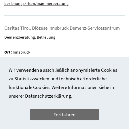
beziehungskrisen/maennerberatung
Caritas Tirol, Diözese Innsbruck Demenz-Servicezentrum
Demenzberatung, Betreuung
Ort:
Innsbruck
Zuständig für Bundesland:
Tirol
Opfergruppen:
Gewalt an Älteren, Angehörige von Betroffenen
Wir verwenden ausschließlich anonymisierte Cookies
Telefon:
zu Statistikzwecken und technisch erforderliche
+43 512 57 45 15
funktionale Cookies. Weitere Informationen siehe in
Web:
https://www.caritas-pflege.at/tirol/demenz
unserer
Datenschutzerklärung.
Fortfahren
Der Lichtblick – Frauen- und Familienberatungsstelle
Ort:
Eisenstadt