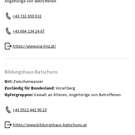
Angehörige von Betroffenen
Telefon:
+43 732 650 031
Mobil:
+43 664 134 24 67
Web:
https://www.pia-linz.at/
Bildungshaus Batschuns
Ort:
Zwischenwasser
Zuständig für Bundesland:
Vorarlberg
Opfergruppen:
Gewalt an Älteren, Angehörige von Betroffenen
Telefon:
+43 5522 442 90 23
Web:
https://www.bildungshaus-batschuns.at