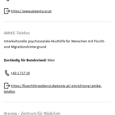
Web:
https://www.akzente.or.at
AMIKE-Telefon
Interkulturelle psychosoziale Akuthilfe für Menschen mit Flucht-
und Migrationshintergrund
Zuständig für Bundesland:
Wien
Telefon:
+43 1 717 19
Web:
https://fluechtlingsdienst.diakonie.at/-einrichtung/amike-
telefon
Aranea – Zentrum für Mädchen