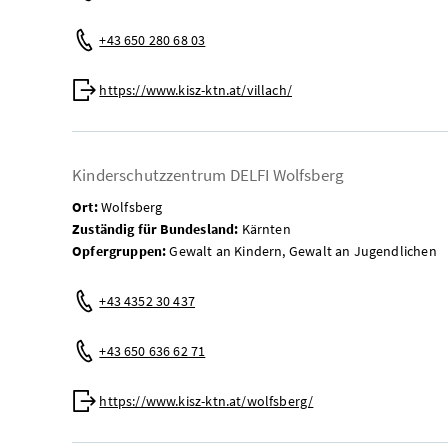
Mobil:
+43 650 280 68 03
Web:
https://www.kisz-ktn.at/villach/
Kinderschutzzentrum DELFI Wolfsberg
Ort:
Wolfsberg
Zuständig für Bundesland:
Kärnten
Opfergruppen:
Gewalt an Kindern, Gewalt an Jugendlichen
Telefon:
+43 4352 30 437
Mobil:
+43 650 636 62 71
Web:
https://www.kisz-ktn.at/wolfsberg/