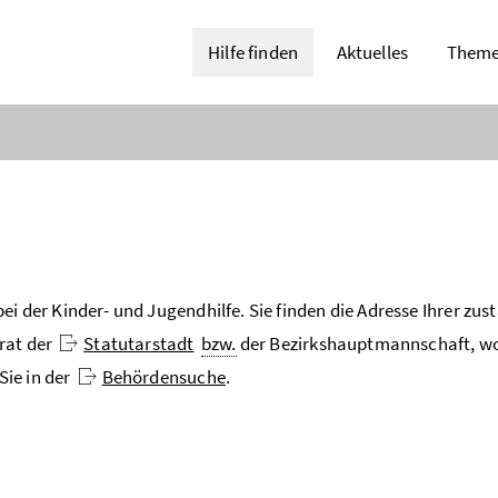
Hilfe finden
Aktuelles
Them
i der Kinder- und Jugendhilfe. Sie finden die Adresse Ihrer zus
rat der
Statutarstadt
bzw.
der Bezirkshauptmannschaft, wo
Sie in der
Behördensuche
.