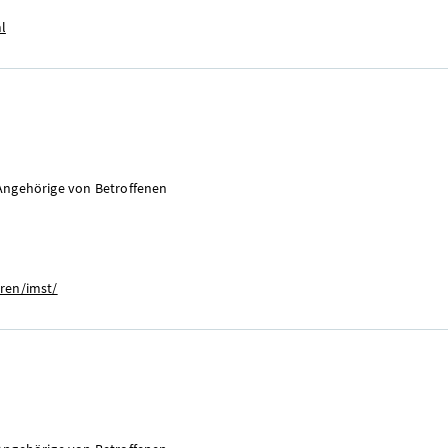
l
Angehörige von Betroffenen
tren/imst/