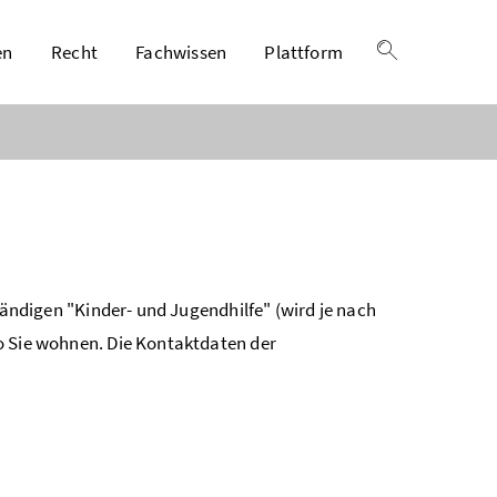
en
Recht
Fachwissen
Plattform
Suche einble
tändigen "Kinder- und Jugendhilfe" (wird je nach
 Sie wohnen. Die Kontaktdaten der