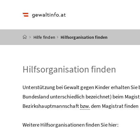
Accesskey
Accesskey
Accesskey
Accesskey
Zum Inhalt
Zum Hauptmenü
Zum Untermenü
Zur Suche
[4]
[1]
[3]
[2]
Startseite
Hilfe finden
Hilfsorganisation finden
Hilfsorganisation finden
Unterstützung bei Gewalt gegen Kinder erhalten Sie be
Bundesland unterschiedlich bezeichnet) beim Magist
Bezirkshauptmannschaft
bzw.
dem Magistrat finden 
Weitere Hilfsorganisationen finden Sie hier: