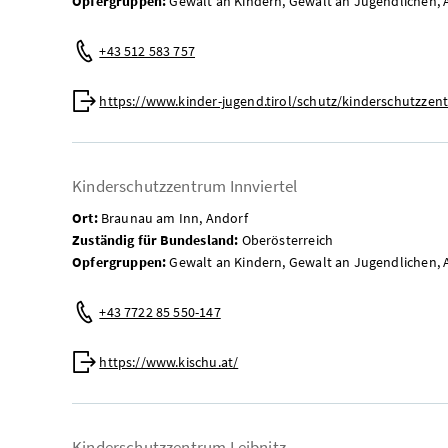
Opfergruppen:
Gewalt an Kindern, Gewalt an Jugendlichen, 
Telefon:
+43 512 583 757
Web:
https://www.kinder-jugend.tirol/schutz/kinderschutzzen
Kinderschutzzentrum Innviertel
Ort:
Braunau am Inn, Andorf
Zuständig für Bundesland:
Oberösterreich
Opfergruppen:
Gewalt an Kindern, Gewalt an Jugendlichen, 
Telefon:
+43 7722 85 550-147
Web:
https://www.kischu.at/
Kinderschutzzentrum Leibnitz