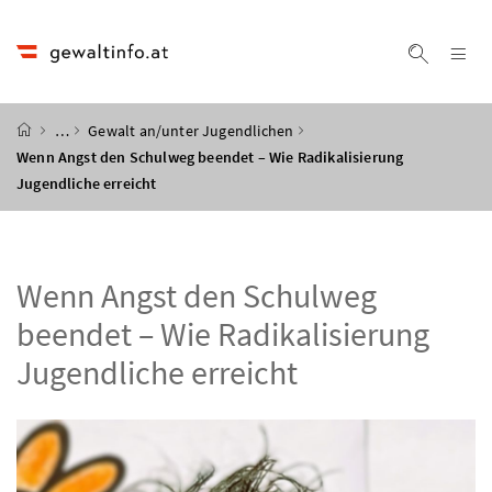
Accesskey
Accesskey
Accesskey
Accesskey
Zum Inhalt
Zum Hauptmenü
Zum Untermenü
Zur Suche
[4]
[1]
[3]
[2]
Na
Suche ei
Startseite
…
Gewalt an/unter Jugendlichen
Wenn Angst den Schulweg beendet – Wie Radikalisierung
Jugendliche erreicht
Wenn Angst den Schulweg
beendet – Wie Radikalisierung
Jugendliche erreicht