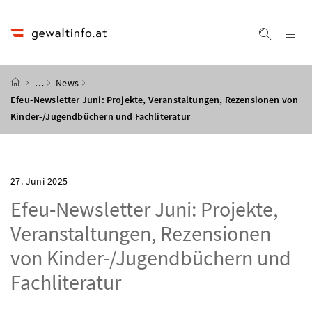
Accesskey
Accesskey
Accesskey
Accesskey
Zum Inhalt
Zum Hauptmenü
Zum Untermenü
Zur Suche
[4]
[1]
[3]
[2]
Na
Suche ei
Startseite
…
News
Efeu-Newsletter Juni: Projekte, Veranstaltungen, Rezensionen von
Kinder-/Jugendbüchern und Fachliteratur
27. Juni 2025
Efeu-Newsletter Juni: Projekte,
Veranstaltungen, Rezensionen
von Kinder-/Jugendbüchern und
Fachliteratur