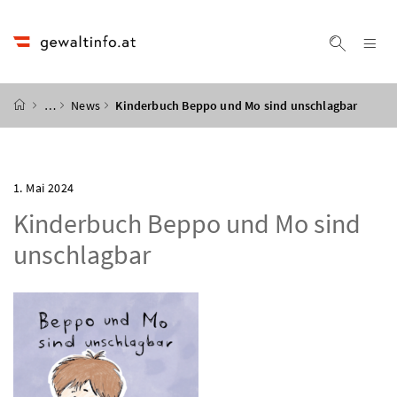
Accesskey
Accesskey
Accesskey
Accesskey
Zum Inhalt
Zum Hauptmenü
Zum Untermenü
Zur Suche
[4]
[1]
[3]
[2]
Na
Suche ei
Startseite
…
News
Kinderbuch Beppo und Mo sind unschlagbar
1. Mai 2024
Kinderbuch Beppo und Mo sind
unschlagbar