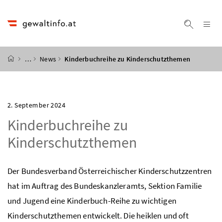
Accesskey
Accesskey
Accesskey
Accesskey
Zum Inhalt
Zum Hauptmenü
Zum Untermenü
Zur Suche
[4]
[1]
[3]
[2]
Na
Suche ei
Startseite
…
News
Kinderbuchreihe zu Kinderschutzthemen
2. September 2024
Kinderbuchreihe zu
Kinderschutzthemen
Der Bundesverband Österreichischer Kinderschutzzentren
hat im Auftrag des Bundeskanzleramts, Sektion Familie
und Jugend eine Kinderbuch-Reihe zu wichtigen
Kinderschutzthemen entwickelt. Die heiklen und oft