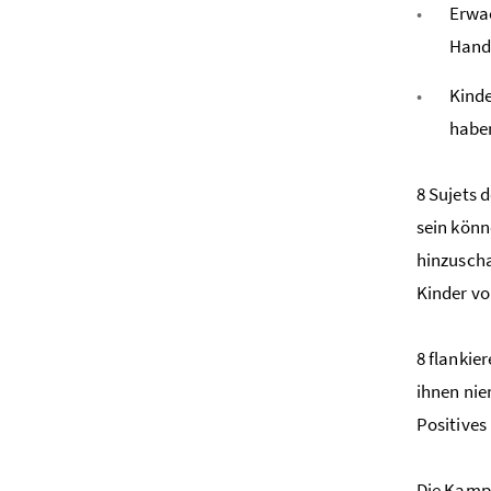
Erwac
Hande
Kinde
haben
8 Sujets
sein könn
hinzuscha
Kinder vo
8 flankie
ihnen nie
Positives
Die Kamp