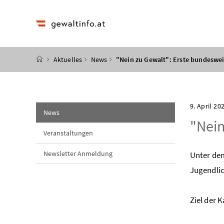
Accesskey
Accesskey
Accesskey
Accesskey
Zum Inhalt
Zum Hauptmenü
Zum Untermenü
Zur Suche
[4]
[1]
[3]
[2]
Startseite
Aktuelles
News
"Nein zu Gewalt": Erste bundeswe
9. April 20
(aktuelle Seite)
News
"Nein
Veranstaltungen
Newsletter Anmeldung
Unter dem
Jugendlic
Ziel der 