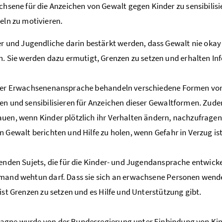
hsene für die Anzeichen von Gewalt gegen Kinder zu sensibilis
ln zu motivieren.
r und Jugendliche darin bestärkt werden, dass Gewalt nie okay 
. Sie werden dazu ermutigt, Grenzen zu setzen und erhalten 
 der Erwachsenenansprache behandeln verschiedene Formen von
en und sensibilisieren für Anzeichen dieser Gewaltformen. Zu
uen, wenn Kinder plötzlich ihr Verhalten ändern, nachzufrage
n Gewalt berichten und Hilfe zu holen, wenn Gefahr in Verzug ist
renden Sujets, die für die Kinder- und Jugendansprache entwicke
mand wehtun darf. Dass sie sich an erwachsene Personen wende
 ist Grenzen zu setzen und es Hilfe und Unterstützung gibt.
agne wurde von der Bundesregierung unter Einbindung von Kin