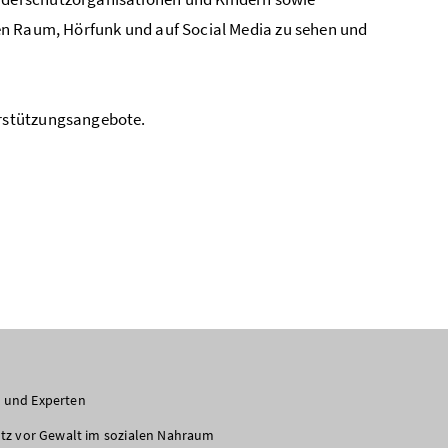
en Raum, Hörfunk und auf Social Media zu sehen und
rstützungsangebote.
 und Experten
utz vor Gewalt im sozialen Nahraum