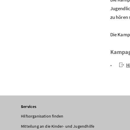
Jugendlic
zu hören 
Die Kamp
Kampag
H
Services
Hilfsorganisation finden
Mitteilung an die Kinder- und Jugendhilfe