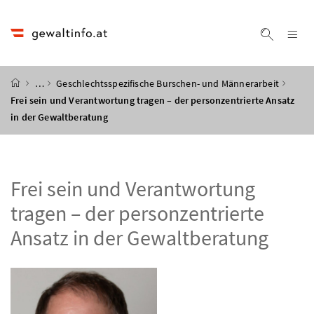
Accesskey
Accesskey
Accesskey
Accesskey
Zum Inhalt
Zum Hauptmenü
Zum Untermenü
Zur Suche
[4]
[1]
[3]
[2]
Na
Suche ei
Startseite
…
Geschlechtsspezifische Burschen- und Männerarbeit
Frei sein und Verantwortung tragen – der personzentrierte Ansatz
in der Gewaltberatung
Frei sein und Verantwortung
tragen – der personzentrierte
Ansatz in der Gewaltberatung