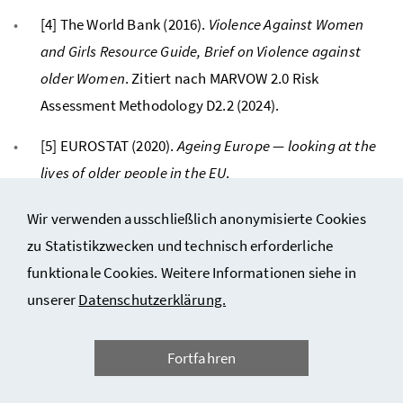
[4] The World Bank (2016).
Violence Against Women
and Girls Resource Guide, Brief on Violence against
older Women
. Zitiert nach MARVOW 2.0 Risk
Assessment Methodology D2.2 (2024).
[5] EUROSTAT (2020).
Ageing Europe — looking at the
lives of older people in the EU
.
[6] EUROSTAT, FRA, EIGE (2024):
EU gender-based
Wir verwenden ausschließlich anonymisierte Cookies
violence survey
4
zu Statistikzwecken und technisch erforderliche
funktionale Cookies. Weitere Informationen siehe in
[7] FRA (2015):
Violence against women. An EU-wide
unserer
Datenschutzerklärung.
survey
.
Main results.
[8] Luoma, M.-L. et al. (2011).
Prevalence Study of
Fortfahren
Abuse and Violence against Older Women. Results of a
Multi-cultural Survey in Austria, Belgium, Finland,