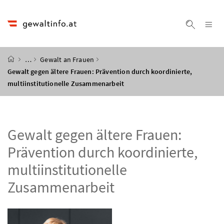
Accesskey
Accesskey
Accesskey
Accesskey
Zum Inhalt
Zum Hauptmenü
Zum Untermenü
Zur Suche
[4]
[1]
[3]
[2]
Na
Suche ei
Startseite
…
Gewalt an Frauen
Gewalt gegen ältere Frauen: Prävention durch koordinierte,
multiinstitutionelle Zusammenarbeit
Gewalt gegen ältere Frauen:
Prävention durch koordinierte,
multiinstitutionelle
Zusammenarbeit