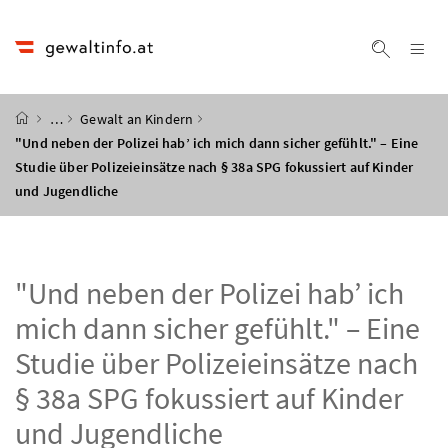
Accesskey
Accesskey
Accesskey
Accesskey
Zum Inhalt
Zum Hauptmenü
Zum Untermenü
Zur Suche
[4]
[1]
[3]
[2]
Na
Suche ei
Startseite
…
Gewalt an Kindern
"Und neben der Polizei hab’ ich mich dann sicher gefühlt." – Eine
Studie über Polizeieinsätze nach § 38a SPG fokussiert auf Kinder
und Jugendliche
"Und neben der Polizei hab’ ich
mich dann sicher gefühlt." – Eine
Studie über Polizeieinsätze nach
§ 38a SPG fokussiert auf Kinder
und Jugendliche